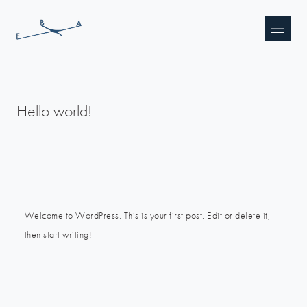
For Be Art
Hello world!
Welcome to WordPress. This is your first post. Edit or delete it,
then start writing!